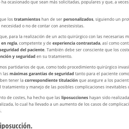
to ha ocasionado que sean más solicitadas, populares y que, a vece
 que los
tratamientos
han de ser
personalizados
, siguiendo un pr
a necesidad o no de contar con anestesistas.
que, para la realización de un acto quirúrgico con las necesarias 
n en regla
, competente y de
experiencia contrastada
, así como con
 seguridad del paciente
. También debe ser consciente que los cost
nción y seguridad
en su tratamiento.
omos partidarios de que, como todo procedimiento quirúrgico invasi
n las
máximas garantías de seguridad
tanto para el paciente como 
eben tener la
correspondiente titulación
que asegure a los pacien
el tratamiento y manejo de las posibles complicaciones inevitables o
nto de costes, ha hecho que las
liposucciones
hayan sido realizadas
ializada, lo cual ha llevado a un aumento de los casos de complic
.
liposucción.