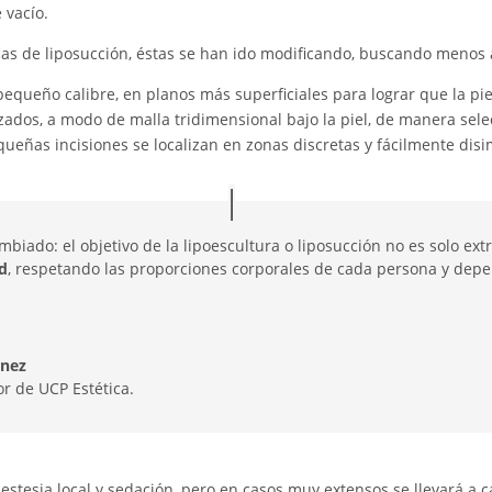
 vacío.
cas de liposucción, éstas se han ido modificando, buscando menos 
queño calibre, en planos más superficiales para lograr que la piel
ados, a modo de malla tridimensional bajo la piel, de manera selec
equeñas incisiones se localizan en zonas discretas y fácilmente dis
biado: el objetivo de la lipoescultura o liposucción no es solo ext
ad
, respetando las proporciones corporales de cada persona y depe
énez
or de UCP Estética.
estesia local y sedación, pero en casos muy extensos se llevará a 