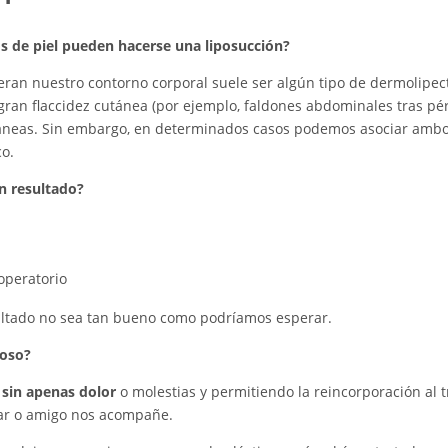
os de piel pueden hacerse una liposucción?
eran nuestro contorno corporal suele ser algún tipo de dermolipect
ran flaccidez cutánea (por ejemplo, faldones abdominales tras pé
táneas. Sin embargo, en determinados casos podemos asociar ambo
co.
n resultado?
operatorio
ultado no sea tan bueno como podríamos esperar.
roso?
,
sin apenas dolor
o molestias y permitiendo la reincorporación al 
iar o amigo nos acompañe.