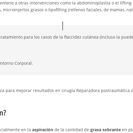
entaria
a otras intervenciones como la abdominoplastia o el liftin
 microinjertos grasos o lipofilling (rellenos faciales, de mamas, nalg
ratamiento para los casos de la flaccidez cutánea (incluso la puede a
o
ontorno Corporal.
iza para mejorar resultados en cirugía Reparadora postraumática o
ón?
ncialmente en la
aspiración
de la cantidad de
grasa sobrante
en pl